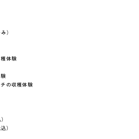
のみ）
収穫体験
体験
イチの収穫体験
込）
税込）