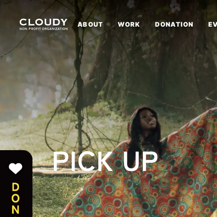
ABOUT
WORK
DONATION
E
PICK UP