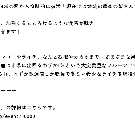
か4粒の種から奇跡的に復活！現在では地域の農家の皆さん
味、加熱するととろけるような食感が魅力。
だきます！
マンゴーやライチ、なんと胡椒やカカオまで、さまざまな
産は市場に出回るわずか1％という大変貴重なフルーツで
られ、わずか数週間しか収穫できない希少なライチを収穫
ーーーー
会」の詳細はこちらです。
jp/event/10080