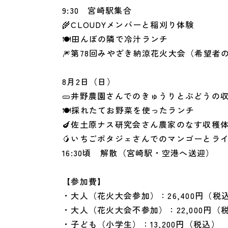
9:30 宮崎駅集合
🌾CLOUDYメンバーと稲刈り体験
🍽️田んぼの隣で冷汁ランチ
🎆第78回みやざき納涼花火大会（希望者
8月2日（日）
🥒井野農園さんでのきゅうりとぶどうの
🍽️採れたてお野菜を使ったランチ
🍆佐土原ナス研究会さん農家のなす収穫
🥭いちごポタジェさんでのマンゴーとラ
16:30頃 解散（宮崎駅・空港へ送迎）
【参加費】
・大人（花火大会参加）：26,400円（税
・大人（花火大会不参加）：22,000円（
・子ども（小学生）：13,200円（税込）