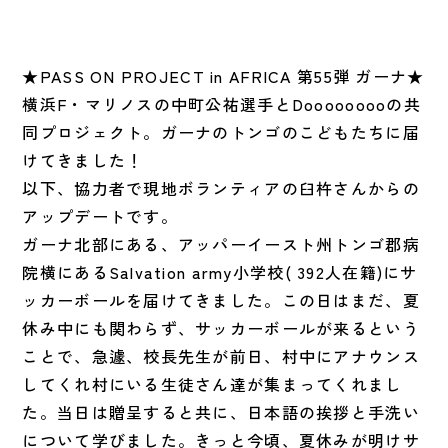
★PASS ON PROJECT in AFRICA 第55弾 ガーナ★
横浜F・マリノスの中町公祐選手とDooooooooの共
同プロジェクト。ガーナのトンゴのこどもたちに届
けてきました！
以下、協力者で現地ボランティアの臼杵さんからの
アップデートです。
ガーナ北部にある、アッパーイースト州トンゴ郡病
院横にあるSalvation army小学校( 392人在籍)にサ
ッカーボールを届けてきました。この日はまだ、夏
休み中にも関わらず、サッカーボールが来るという
ことで、急遽、校長先生が前日、村中にアナウンス
してくれ村にいる生徒さん達が集まってくれまし
た。当日は贈呈すると共に、日本語の挨拶と手洗い
について学びました。きっと今頃、夏休みが明けサ