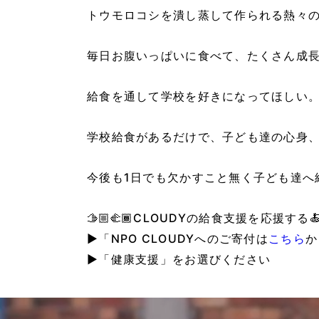
トウモロコシを潰し蒸して作られる熱々
毎日お腹いっぱいに食べて、たくさん成
給食を通して学校を好きになってほしい
学校給食があるだけで、子ども達の心身
今後も1日でも欠かすこと無く子ども達へ
🫱🏼‍🫲🏾CLOUDYの給食支援を応援する🍝
▶︎「NPO CLOUDYへのご寄付は
こちら
か
▶︎「健康支援」をお選びください