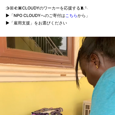
🫱🏼‍🫲🏾CLOUDYのワーカーを応援する🧵🪡
▶︎「NPO CLOUDYへのご寄付は
こちら
から」
▶︎「雇用支援」をお選びください