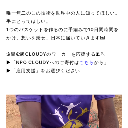
唯一無二のこの技術を世界中の人に知ってほしい。
手にとってほしい。
1つのバスケットを作るのに手編みで10日間時間を
かけ、想いを乗せ、日本に届いていきます💌
🫱🏼‍🫲🏾CLOUDYのワーカーを応援する🧵🪡
▶︎「NPO CLOUDYへのご寄付は
こちら
から」
▶︎「雇用支援」をお選びください