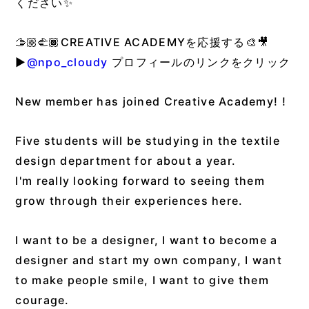
ください✨
🫱🏼‍🫲🏾CREATIVE ACADEMYを応援する🎨🎥
▶︎
@npo_cloudy
プロフィールのリンクをクリック
New member has joined Creative Academy! !
Five students will be studying in the textile
design department for about a year.
I'm really looking forward to seeing them
grow through their experiences here.
I want to be a designer, I want to become a
designer and start my own company, I want
to make people smile, I want to give them
courage.